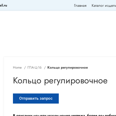
il.ru
Главная
Каталог издел
Home
ГПА-Ц-16
Кольцо регулировочное
Кольцо регулировочное
Отправить запрос
В описании модели указан номер чертежа, более подробну