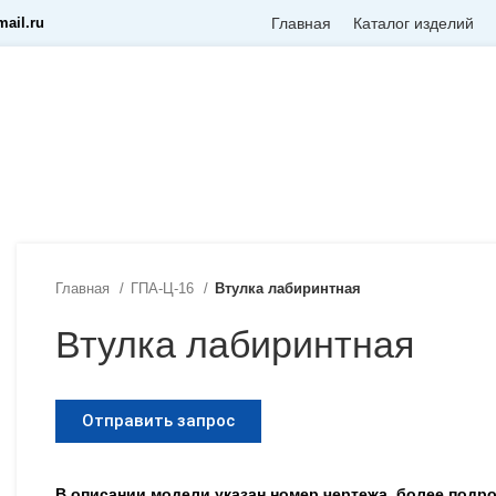
ail.ru
Главная
Каталог изделий
Главная
ГПА-Ц-16
Втулка лабиринтная
Втулка лабиринтная
Отправить запрос
В описании модели указан номер чертежа, более под