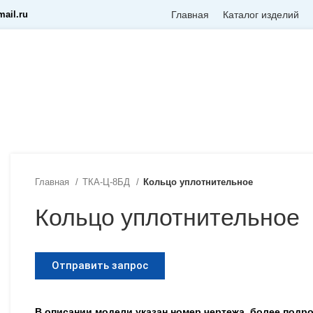
ail.ru
Главная
Каталог изделий
Главная
ТКА-Ц-8БД
Кольцо уплотнительное
Кольцо уплотнительное
Отправить запрос
В описании модели указан номер чертежа, более под