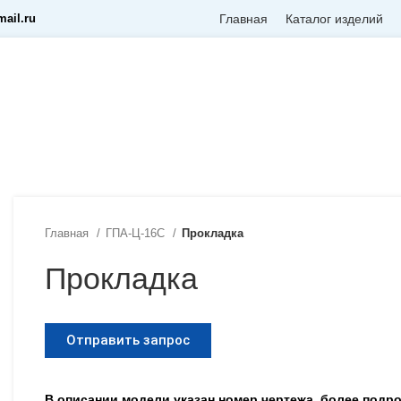
ail.ru
Главная
Каталог изделий
Главная
ГПА-Ц-16С
Прокладка
Прокладка
Отправить запрос
В описании модели указан номер чертежа, более под