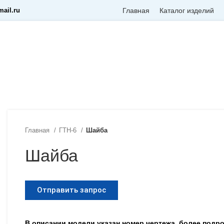
ail.ru
Главная
Каталог изделий
Главная
ГТН-6
Шайба
Шайба
Отправить запрос
В описании модели указан номер чертежа, более под