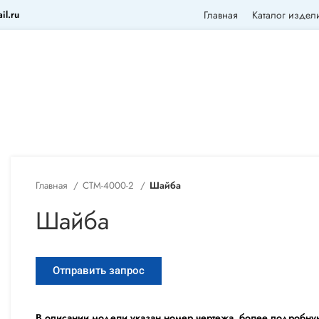
il.ru
Главная
Каталог издел
Главная
СТМ-4000-2
Шайба
Шайба
Отправить запрос
В описании модели указан номер чертежа, более подробну