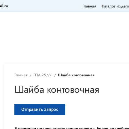
il.ru
Главная
Каталог издел
Главная
ГПА-25ДУ
Шайба контовочная
Шайба контовочная
Отправить запрос
В описании модели указан номер чертежа, более подробну