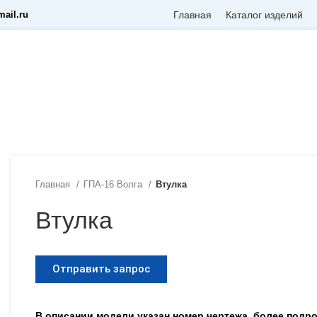
ail.ru
Главная
Каталог изделий
Главная
ГПА-16 Волга
Втулка
Втулка
Отправить запрос
В описании модели указан номер чертежа, более под