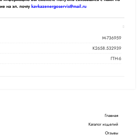
ие на эл. почту
kavkazenergoservis@mail.ru
М-736959
К2658.532939
ГТН-6
Главная
Каталог изделий
Отзывы