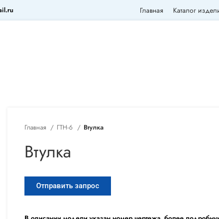
il.ru
Главная
Каталог издел
Главная
ГТН-6
Втулка
Втулка
Отправить запрос
В описании модели указан номер чертежа, более подробну