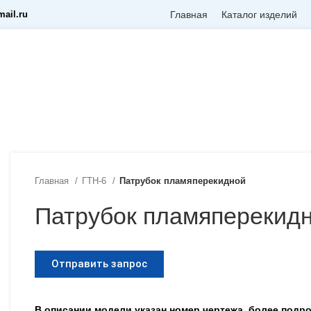
ail.ru
Главная
Каталог изделий
Главная
ГТН-6
Патрубок пламяперекидной
Патрубок пламяперекид
Отправить запрос
В описании модели указан номер чертежа, более под